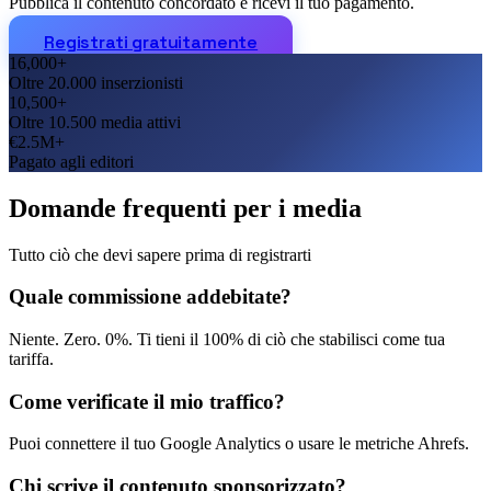
Pubblica il contenuto concordato e ricevi il tuo pagamento.
Registrati gratuitamente
16,000+
Oltre 20.000 inserzionisti
10,500+
Oltre 10.500 media attivi
€2.5M+
Pagato agli editori
Domande frequenti per i media
Tutto ciò che devi sapere prima di registrarti
Quale commissione addebitate?
Niente. Zero. 0%. Ti tieni il 100% di ciò che stabilisci come tua
tariffa.
Come verificate il mio traffico?
Puoi connettere il tuo Google Analytics o usare le metriche Ahrefs.
Chi scrive il contenuto sponsorizzato?