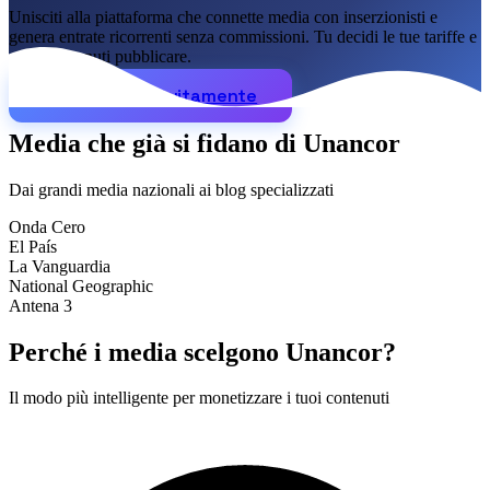
Unisciti alla piattaforma che connette media con inserzionisti e
Lingua
genera entrate ricorrenti senza commissioni. Tu decidi le tue tariffe e
🇪🇸 ES
🇬🇧 EN
🇫🇷 FR
🇩🇪 DE
🇮🇹 IT
quali contenuti pubblicare.
Registrati gratuitamente
Accedi
Media che già si fidano di Unancor
Dai grandi media nazionali ai blog specializzati
Onda Cero
El País
La Vanguardia
National Geographic
Antena 3
Perché i media scelgono Unancor?
Il modo più intelligente per monetizzare i tuoi contenuti