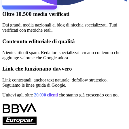
Inizia campagna
Lingua
Oltre 10.500 media verificati
🇪🇸 ES
🇬🇧 EN
🇫🇷 FR
🇩🇪 DE
🇮🇹 IT
Accedi
Dai grandi media nazionali ai blog di nicchia specializzati. Tutti
verificati con metriche reali.
Contenuto editoriale di qualità
Niente articoli spam. Redattori specializzati creano contenuto che
aggiunge valore e che Google adora.
Link che funzionano davvero
Link contestuali, anchor text naturale, dofollow strategico.
Seguiamo le linee guida di Google.
Unitevi agli oltre
20.000 clienti
che stanno già crescendo con noi