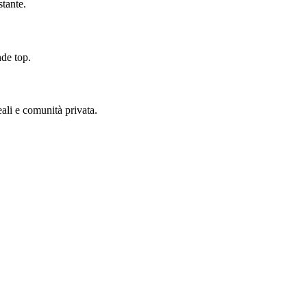
tante.
nde top.
eali e comunità privata.