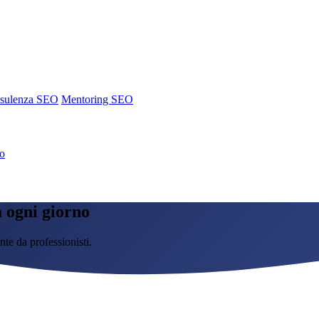
sulenza SEO
Mentoring SEO
no
 ogni giorno
nte da professionisti.
sulenza SEO
Mentoring SEO