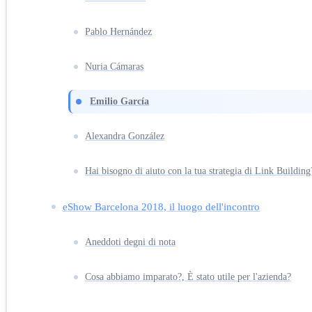
Pablo Hernández
Nuria Cámaras
Emilio García
Alexandra González
Hai bisogno di aiuto con la tua strategia di Link Building
eShow Barcelona 2018, il luogo dell'incontro
Aneddoti degni di nota
Cosa abbiamo imparato?, È stato utile per l'azienda?