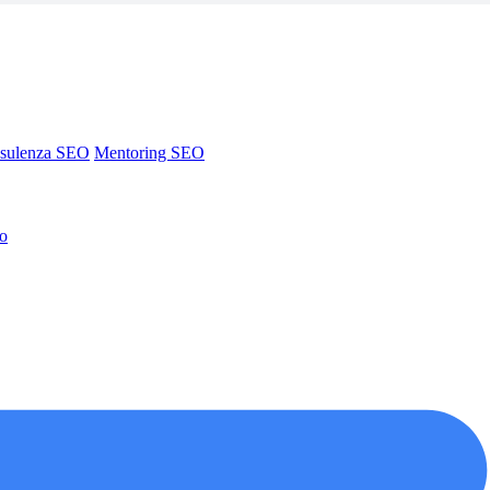
sulenza SEO
Mentoring SEO
no
sulenza SEO
Mentoring SEO