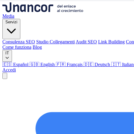
Media
Servizi
Consulenza SEO
Studio Collegamenti
Audit SEO
Link Building
Con
Come funziona
Blog
IT
🇪🇸 Español
🇬🇧 English
🇫🇷 Français
🇩🇪 Deutsch
🇮🇹 Italia
Accedi
Media
Servizi
Consulenza SEO
Studio Collegamenti
Audit SEO
Link Building
Con
Come funziona
Blog
Lingua
🇪🇸 ES
🇬🇧 EN
🇫🇷 FR
🇩🇪 DE
🇮🇹 IT