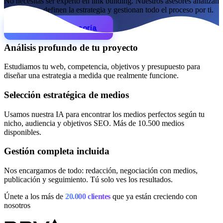
No necesitas ser experto en link building. Nuestros asesores analizan
Cómo funciona
Blog
tu proyecto, definen la estrategia y gestionan todo el proceso por ti.
Idioma
Quiero una asesoría
🇪🇸 ES
🇬🇧 EN
🇫🇷 FR
🇩🇪 DE
🇮🇹 IT
Análisis profundo de tu proyecto
Acceder
Estudiamos tu web, competencia, objetivos y presupuesto para
diseñar una estrategia a medida que realmente funcione.
Selección estratégica de medios
Usamos nuestra IA para encontrar los medios perfectos según tu
nicho, audiencia y objetivos SEO. Más de 10.500 medios
disponibles.
Gestión completa incluida
Nos encargamos de todo: redacción, negociación con medios,
publicación y seguimiento. Tú solo ves los resultados.
Únete a los más de
20.000 clientes
que ya están creciendo con
nosotros