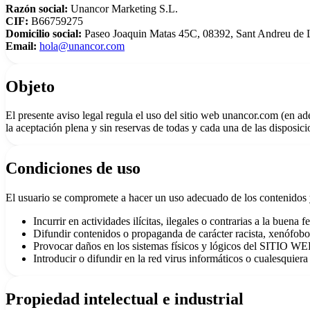
Razón social:
Unancor Marketing S.L.
CIF:
B66759275
🇪🇸 ES
🇬🇧 EN
🇫🇷 FR
🇩🇪 DE
🇮🇹 IT
Domicilio social:
Paseo Joaquin Matas 45C, 08392, Sant Andreu de L
Email:
hola@unancor.com
Acceder
Objeto
El presente aviso legal regula el uso del sitio web unancor.com (en a
la aceptación plena y sin reservas de todas y cada una de las disposici
Condiciones de uso
El usuario se compromete a hacer un uso adecuado de los contenidos 
Incurrir en actividades ilícitas, ilegales o contrarias a la buena f
Difundir contenidos o propaganda de carácter racista, xenófobo,
Provocar daños en los sistemas físicos y lógicos del SITIO WEB
Introducir o difundir en la red virus informáticos o cualesquier
Propiedad intelectual e industrial