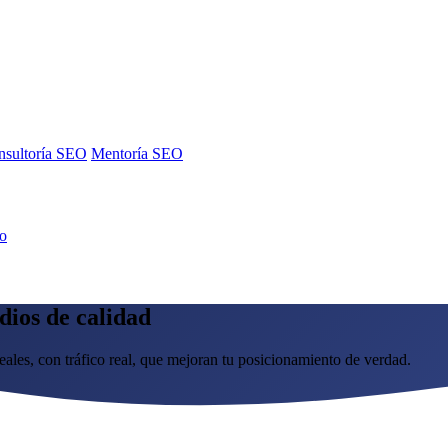
nsultoría SEO
Mentoría SEO
no
dios de calidad
ales, con tráfico real, que mejoran tu posicionamiento de verdad.
nsultoría SEO
Mentoría SEO