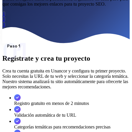
que consigas los mejores enlaces para tu proyecto SEO.
Cómo funciona
Blog
1
Idioma
2
3
🇪🇸 ES
🇬🇧 EN
🇫🇷 FR
🇩🇪 DE
🇮🇹 IT
4
5
Acceder
01
6
Paso 1
Regístrate y crea tu proyecto
Crea tu cuenta gratuita en Unancor y configura tu primer proyecto.
Solo necesitas la URL de tu web y seleccionar la categoría temática.
Nuestro sistema analizará tu sitio automáticamente para ofrecerte las
mejores recomendaciones.
Registro gratuito en menos de 2 minutos
Validación automática de tu URL
Categorías temáticas para recomendaciones precisas