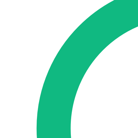
🇪🇸 ES
🇬🇧 EN
🇫🇷 FR
🇩🇪 DE
🇮🇹 IT
Acceder