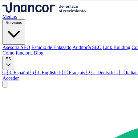
Medios
Servicios
Asesoría SEO
Estudio de Enlazado
Auditoría SEO
Link Building
Co
Cómo funciona
Blog
ES
🇪🇸 Español
🇬🇧 English
🇫🇷 Français
🇩🇪 Deutsch
🇮🇹 Italia
Acceder
Medios
Servicios
Asesoría SEO
Estudio de Enlazado
Auditoría SEO
Link Building
Co
Cómo funciona
Blog
Idioma