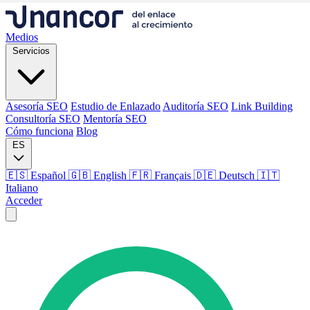
Medios
Servicios
Asesoría SEO
Estudio de Enlazado
Auditoría SEO
Link Building
Consultoría SEO
Mentoría SEO
Cómo funciona
Blog
ES
🇪🇸 Español
🇬🇧 English
🇫🇷 Français
🇩🇪 Deutsch
🇮🇹
Italiano
Acceder
Medios
Servicios
Asesoría SEO
Estudio de Enlazado
Auditoría SEO
Link Building
Consultoría SEO
Mentoría SEO