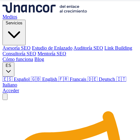
Medios
Servicios
Asesoría SEO
Estudio de Enlazado
Auditoría SEO
Link Building
Consultoría SEO
Mentoría SEO
Cómo funciona
Blog
ES
🇪🇸 Español
🇬🇧 English
🇫🇷 Français
🇩🇪 Deutsch
🇮🇹
Italiano
Acceder
Medios
Servicios
Asesoría SEO
Estudio de Enlazado
Auditoría SEO
Link Building
Consultoría SEO
Mentoría SEO