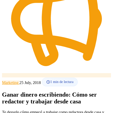
Cómo funciona
Blog
Idioma
🇪🇸 ES
🇬🇧 EN
🇫🇷 FR
🇩🇪 DE
🇮🇹 IT
Acceder
1
min de lectura
Marketing
25 July, 2018
Ganar dinero escribiendo: Cómo ser
redactor y trabajar desde casa
Te desvelo cómo empecé a trabajar como redactora desde casa y