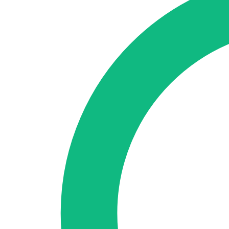
🇪🇸 ES
🇬🇧 EN
🇫🇷 FR
🇩🇪 DE
🇮🇹 IT
Acceder