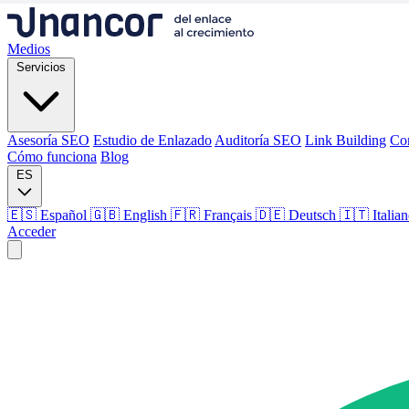
Medios
Servicios
Asesoría SEO
Estudio de Enlazado
Auditoría SEO
Link Building
Co
Cómo funciona
Blog
ES
🇪🇸 Español
🇬🇧 English
🇫🇷 Français
🇩🇪 Deutsch
🇮🇹 Italia
Acceder
Medios
Servicios
Asesoría SEO
Estudio de Enlazado
Auditoría SEO
Link Building
Co
Cómo funciona
Blog
Idioma