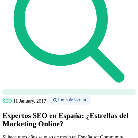
Cómo funciona
Blog
Idioma
🇪🇸 ES
🇬🇧 EN
🇫🇷 FR
🇩🇪 DE
🇮🇹 IT
Acceder
1
min de lectura
SEO
11 January, 2017
Expertos SEO en España: ¿Estrellas del
Marketing Online?
Si hace unos años se puso de moda en España ser Community