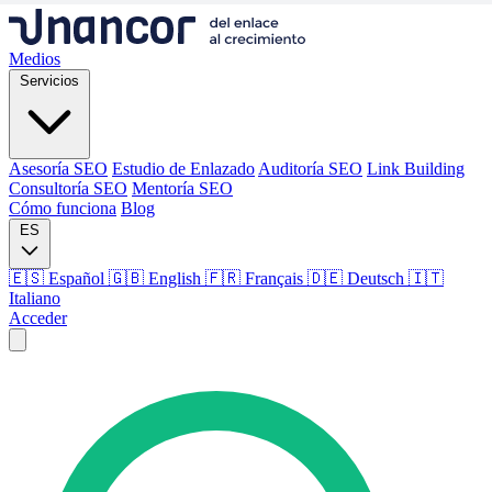
Medios
Servicios
Asesoría SEO
Estudio de Enlazado
Auditoría SEO
Link Building
Consultoría SEO
Mentoría SEO
Cómo funciona
Blog
ES
🇪🇸 Español
🇬🇧 English
🇫🇷 Français
🇩🇪 Deutsch
🇮🇹
Italiano
Acceder
Medios
Servicios
Asesoría SEO
Estudio de Enlazado
Auditoría SEO
Link Building
Consultoría SEO
Mentoría SEO