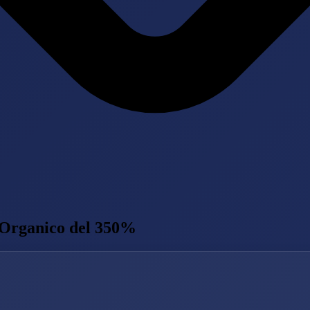
 Organico del 350%