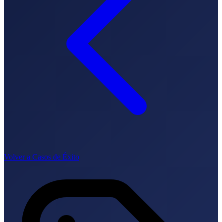
Cómo funciona
Blog
Idioma
🇪🇸 ES
🇬🇧 EN
🇫🇷 FR
🇩🇪 DE
🇮🇹 IT
Acceder
Volver a Casos de Éxito