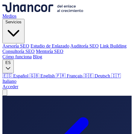
Medios
Servicios
Asesoría SEO
Estudio de Enlazado
Auditoría SEO
Link Building
Consultoría SEO
Mentoría SEO
Cómo funciona
Blog
ES
🇪🇸 Español
🇬🇧 English
🇫🇷 Français
🇩🇪 Deutsch
🇮🇹
Italiano
Acceder
Medios
Servicios
Asesoría SEO
Estudio de Enlazado
Auditoría SEO
Link Building
Consultoría SEO
Mentoría SEO