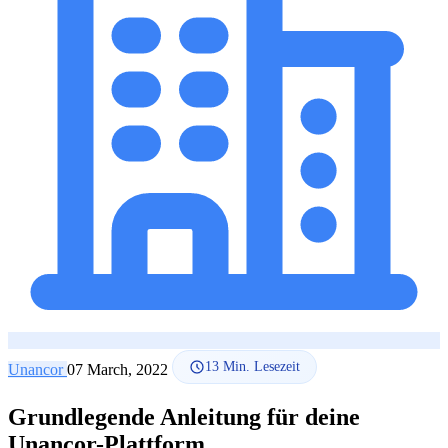
SEO-Beratung
Linkaufbau-Studie
SEO-Audit
Linkaufbau
SEO-
Beratung
SEO-Mentoring
So funktioniert es
Blog
Sprache
🇪🇸 ES
🇬🇧 EN
🇫🇷 FR
🇩🇪 DE
🇮🇹 IT
Anmelden
13
Min. Lesezeit
Unancor
07 March, 2022
Grundlegende Anleitung für deine
Unancor-Plattform