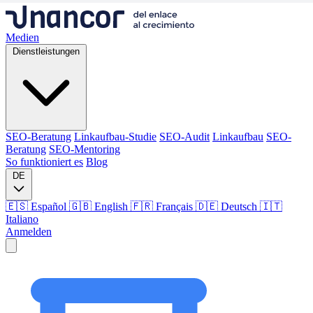
Medien
Dienstleistungen
SEO-Beratung
Linkaufbau-Studie
SEO-Audit
Linkaufbau
SEO-
Beratung
SEO-Mentoring
So funktioniert es
Blog
DE
🇪🇸 Español
🇬🇧 English
🇫🇷 Français
🇩🇪 Deutsch
🇮🇹
Italiano
Anmelden
Medien
Dienstleistungen