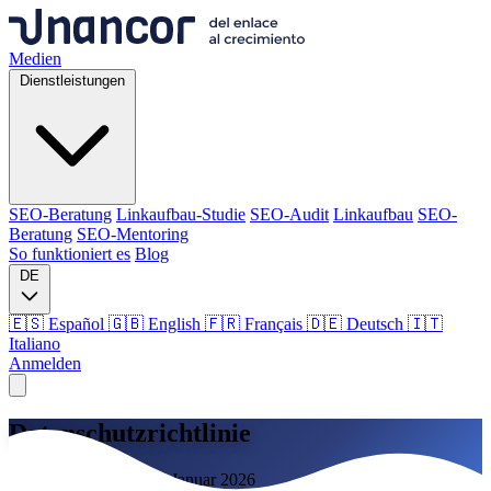
Medien
Dienstleistungen
SEO-Beratung
Linkaufbau-Studie
SEO-Audit
Linkaufbau
SEO-
Beratung
SEO-Mentoring
So funktioniert es
Blog
DE
🇪🇸 Español
🇬🇧 English
🇫🇷 Français
🇩🇪 Deutsch
🇮🇹
Italiano
Anmelden
Medien
Datenschutzrichtlinie
Dienstleistungen
Zuletzt aktualisiert: 15. Januar 2026