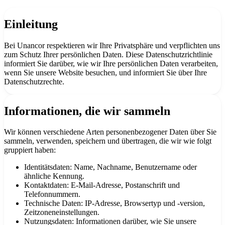
Einleitung
SEO-Beratung
Linkaufbau-Studie
SEO-Audit
Linkaufbau
SEO-
Beratung
SEO-Mentoring
Bei Unancor respektieren wir Ihre Privatsphäre und verpflichten uns
So funktioniert es
Blog
zum Schutz Ihrer persönlichen Daten. Diese Datenschutzrichtlinie
informiert Sie darüber, wie wir Ihre persönlichen Daten verarbeiten,
Sprache
wenn Sie unsere Website besuchen, und informiert Sie über Ihre
Datenschutzrechte.
🇪🇸 ES
🇬🇧 EN
🇫🇷 FR
🇩🇪 DE
🇮🇹 IT
Anmelden
Informationen, die wir sammeln
Wir können verschiedene Arten personenbezogener Daten über Sie
sammeln, verwenden, speichern und übertragen, die wir wie folgt
gruppiert haben:
Identitätsdaten: Name, Nachname, Benutzername oder
ähnliche Kennung.
Kontaktdaten: E-Mail-Adresse, Postanschrift und
Telefonnummern.
Technische Daten: IP-Adresse, Browsertyp und -version,
Zeitzoneneinstellungen.
Nutzungsdaten: Informationen darüber, wie Sie unsere