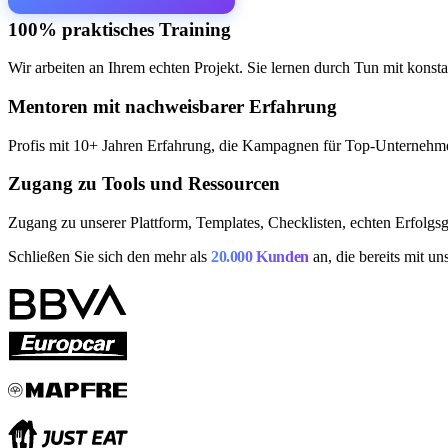
100% praktisches Training
SEO-Beratung
Linkaufbau-Studie
SEO-Audit
Linkaufbau
SEO-Bera
So funktioniert es
Blog
Wir arbeiten an Ihrem echten Projekt. Sie lernen durch Tun mit kons
Sprache
Mentoren mit nachweisbarer Erfahrung
🇪🇸 ES
🇬🇧 EN
🇫🇷 FR
🇩🇪 DE
🇮🇹 IT
Profis mit 10+ Jahren Erfahrung, die Kampagnen für Top-Unternehm
Anmelden
Zugang zu Tools und Ressourcen
Zugang zu unserer Plattform, Templates, Checklisten, echten Erfolgs
Schließen Sie sich den mehr als
20.000 Kunden
an, die bereits mit u