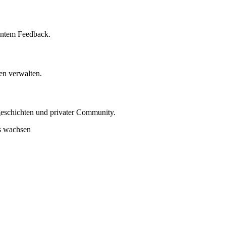
tung
SEO-Mentoring
tantem Feedback.
en verwalten.
geschichten und privater Community.
ns wachsen