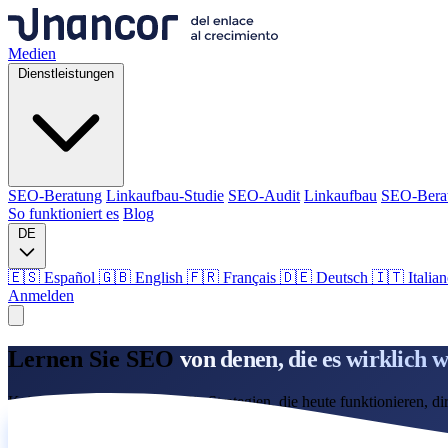
Medien
Dienstleistungen
SEO-Beratung
Linkaufbau-Studie
SEO-Audit
Linkaufbau
SEO-Bera
So funktioniert es
Blog
DE
🇪🇸 Español
🇬🇧 English
🇫🇷 Français
🇩🇪 Deutsch
🇮🇹 Italia
Anmelden
Medien
Lernen Sie SEO
von denen, die es wirklich w
Dienstleistungen
Keine Buchtheorie. Lernen Sie Strategien, die heute funktionieren, dir
Mentoring anfordern