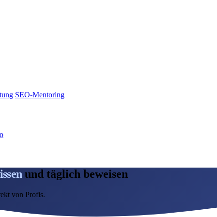
tung
SEO-Mentoring
no
issen
und täglich beweisen
ekt von Profis.