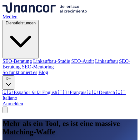
Medien
Dienstleistungen
SEO-Beratung
Linkaufbau-Studie
SEO-Audit
Linkaufbau
SEO-
Beratung
SEO-Mentoring
So funktioniert es
Blog
DE
🇪🇸 Español
🇬🇧 English
🇫🇷 Français
🇩🇪 Deutsch
🇮🇹
Italiano
Anmelden
Medien
Mehr als ein Tool, es ist eine
massive
Dienstleistungen
Matching-Waffe