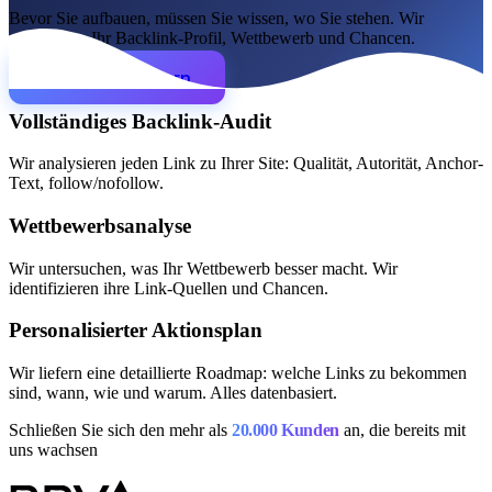
Bevor Sie aufbauen, müssen Sie wissen, wo Sie stehen. Wir
analysieren Ihr Backlink-Profil, Wettbewerb und Chancen.
SEO-Beratung
Linkaufbau-Studie
SEO-Audit
Linkaufbau
SEO-
Studie anfordern
Beratung
SEO-Mentoring
So funktioniert es
Blog
Vollständiges Backlink-Audit
Sprache
Wir analysieren jeden Link zu Ihrer Site: Qualität, Autorität, Anchor-
Text, follow/nofollow.
🇪🇸 ES
🇬🇧 EN
🇫🇷 FR
🇩🇪 DE
🇮🇹 IT
Wettbewerbsanalyse
Anmelden
Wir untersuchen, was Ihr Wettbewerb besser macht. Wir
identifizieren ihre Link-Quellen und Chancen.
Personalisierter Aktionsplan
Wir liefern eine detaillierte Roadmap: welche Links zu bekommen
sind, wann, wie und warum. Alles datenbasiert.
Schließen Sie sich den mehr als
20.000 Kunden
an, die bereits mit
uns wachsen