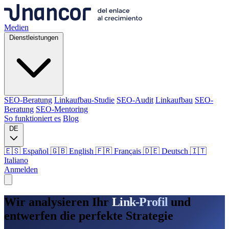
Medien
Dienstleistungen
SEO-Beratung
Linkaufbau-Studie
SEO-Audit
Linkaufbau
SEO-
Beratung
SEO-Mentoring
So funktioniert es
Blog
DE
🇪🇸 Español
🇬🇧 English
🇫🇷 Français
🇩🇪 Deutsch
🇮🇹
Italiano
Anmelden
Medien
Wir analysieren Ihr
Link-Profil
und
Dienstleistungen
entwerfen die perfekte Strategie