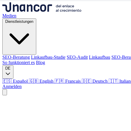
Medien
Dienstleistungen
SEO-Beratung
Linkaufbau-Studie
SEO-Audit
Linkaufbau
SEO-Bera
So funktioniert es
Blog
DE
🇪🇸 Español
🇬🇧 English
🇫🇷 Français
🇩🇪 Deutsch
🇮🇹 Italia
Anmelden
Medien
Dienstleistungen