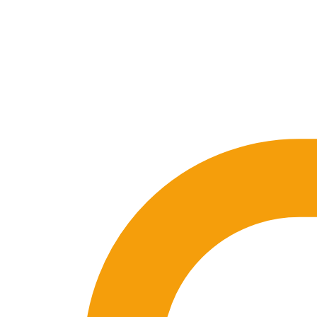
SEO-Beratung
Linkaufbau-Studie
SEO-Audit
Linkaufbau
SEO-Bera
So funktioniert es
Blog
Sprache
🇪🇸 ES
🇬🇧 EN
🇫🇷 FR
🇩🇪 DE
🇮🇹 IT
Anmelden