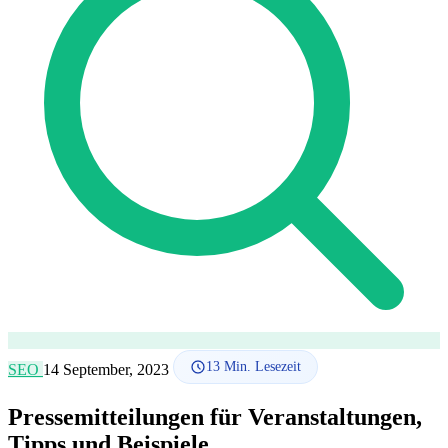
SEO-Beratung
Linkaufbau-Studie
SEO-Audit
Linkaufbau
SEO-
Beratung
SEO-Mentoring
So funktioniert es
Blog
Sprache
🇪🇸 ES
🇬🇧 EN
🇫🇷 FR
🇩🇪 DE
🇮🇹 IT
Anmelden
13
Min. Lesezeit
SEO
14 September, 2023
Pressemitteilungen für Veranstaltungen,
Tipps und Beispiele