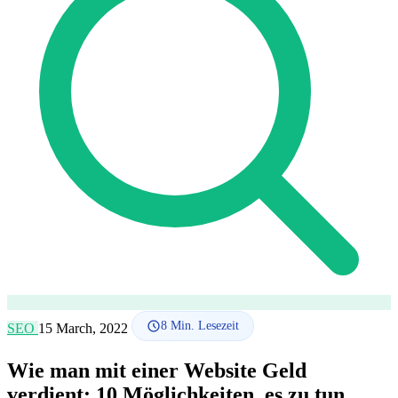
SEO-Beratung
Linkaufbau-Studie
SEO-Audit
Linkaufbau
SEO-
Beratung
SEO-Mentoring
So funktioniert es
Blog
Sprache
🇪🇸 ES
🇬🇧 EN
🇫🇷 FR
🇩🇪 DE
🇮🇹 IT
Anmelden
8
Min. Lesezeit
SEO
15 March, 2022
Wie man mit einer Website Geld
verdient: 10 Möglichkeiten, es zu tun