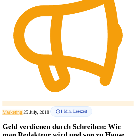
SEO-Beratung
Linkaufbau-Studie
SEO-Audit
Linkaufbau
SEO-
Beratung
SEO-Mentoring
So funktioniert es
Blog
Sprache
🇪🇸 ES
🇬🇧 EN
🇫🇷 FR
🇩🇪 DE
🇮🇹 IT
Anmelden
1
Min. Lesezeit
Marketing
25 July, 2018
Geld verdienen durch Schreiben: Wie
man Redakteur wird und von zu Hause