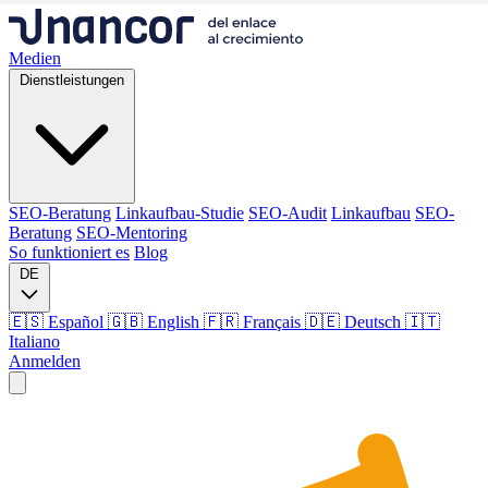
Medien
Dienstleistungen
SEO-Beratung
Linkaufbau-Studie
SEO-Audit
Linkaufbau
SEO-
Beratung
SEO-Mentoring
So funktioniert es
Blog
DE
🇪🇸 Español
🇬🇧 English
🇫🇷 Français
🇩🇪 Deutsch
🇮🇹
Italiano
Anmelden
Medien
Dienstleistungen