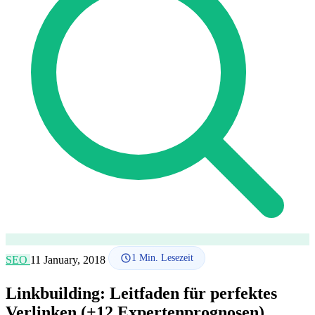
SEO-Beratung
Linkaufbau-Studie
SEO-Audit
Linkaufbau
SEO-
Beratung
SEO-Mentoring
So funktioniert es
Blog
Sprache
🇪🇸 ES
🇬🇧 EN
🇫🇷 FR
🇩🇪 DE
🇮🇹 IT
Anmelden
1
Min. Lesezeit
SEO
11 January, 2018
Linkbuilding: Leitfaden für perfektes
Verlinken (+12 Expertenprognosen)