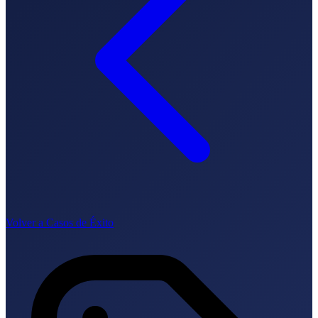
How it works
Blog
Language
🇪🇸 ES
🇬🇧 EN
🇫🇷 FR
🇩🇪 DE
🇮🇹 IT
Login
Volver a Casos de Éxito