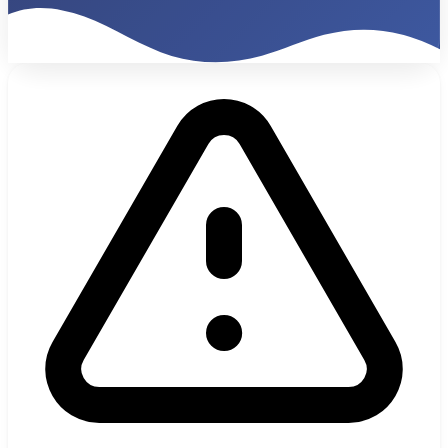
840K€
ARR Organico