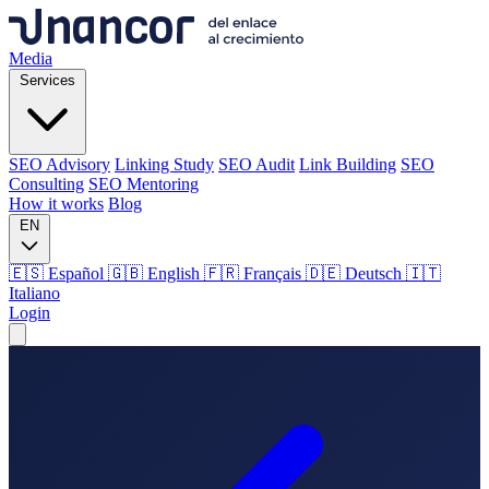
Media
Services
SEO Advisory
Linking Study
SEO Audit
Link Building
SEO
Consulting
SEO Mentoring
How it works
Blog
EN
🇪🇸 Español
🇬🇧 English
🇫🇷 Français
🇩🇪 Deutsch
🇮🇹
Italiano
Login
Media
Services
SEO Advisory
Linking Study
SEO Audit
Link Building
SEO
Consulting
SEO Mentoring