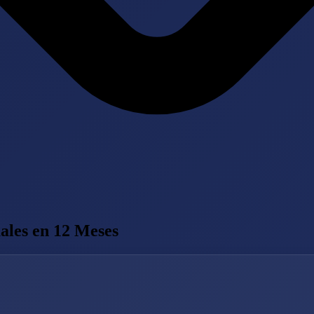
ales en 12 Meses