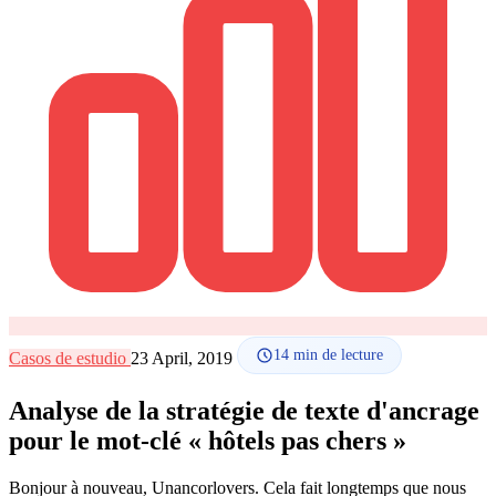
Comment ça marche
Blog
Langue
🇪🇸 ES
🇬🇧 EN
🇫🇷 FR
🇩🇪 DE
🇮🇹 IT
Se connecter
14
min de lecture
Casos de estudio
23 April, 2019
Analyse de la stratégie de texte d'ancrage
pour le mot-clé « hôtels pas chers »
Bonjour à nouveau, Unancorlovers. Cela fait longtemps que nous