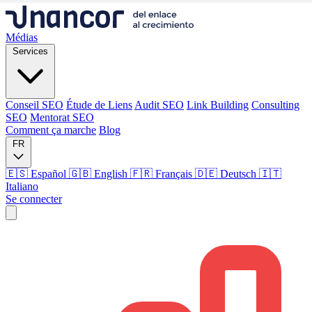
Médias
Services
Conseil SEO
Étude de Liens
Audit SEO
Link Building
Consulting
SEO
Mentorat SEO
Comment ça marche
Blog
FR
🇪🇸 Español
🇬🇧 English
🇫🇷 Français
🇩🇪 Deutsch
🇮🇹
Italiano
Se connecter
Médias
Services
Conseil SEO
Étude de Liens
Audit SEO
Link Building
Consulting
SEO
Mentorat SEO