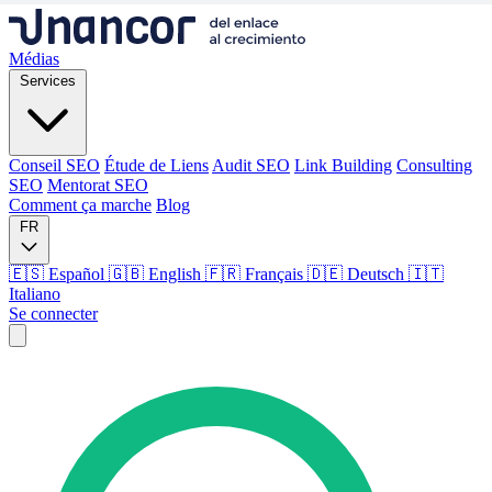
Médias
Services
Conseil SEO
Étude de Liens
Audit SEO
Link Building
Consulting
SEO
Mentorat SEO
Comment ça marche
Blog
FR
🇪🇸 Español
🇬🇧 English
🇫🇷 Français
🇩🇪 Deutsch
🇮🇹
Italiano
Se connecter
Médias
Services
Conseil SEO
Étude de Liens
Audit SEO
Link Building
Consulting
SEO
Mentorat SEO