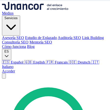
Medios
Servicios
Asesoría SEO
Estudio de Enlazado
Auditoría SEO
Link Building
Consultoría SEO
Mentoría SEO
Cómo funciona
Blog
ES
🇪🇸 Español
🇬🇧 English
🇫🇷 Français
🇩🇪 Deutsch
🇮🇹
Italiano
Acceder
Medios
Servicios
Asesoría SEO
Estudio de Enlazado
Auditoría SEO
Link Building
Consultoría SEO
Mentoría SEO