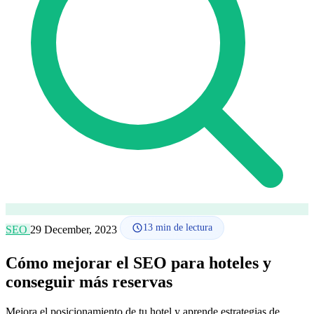
Cómo funciona
Blog
Idioma
🇪🇸 ES
🇬🇧 EN
🇫🇷 FR
🇩🇪 DE
🇮🇹 IT
Acceder
13
min de lectura
SEO
29 December, 2023
Cómo mejorar el SEO para hoteles y
conseguir más reservas
Mejora el posicionamiento de tu hotel y aprende estrategias de