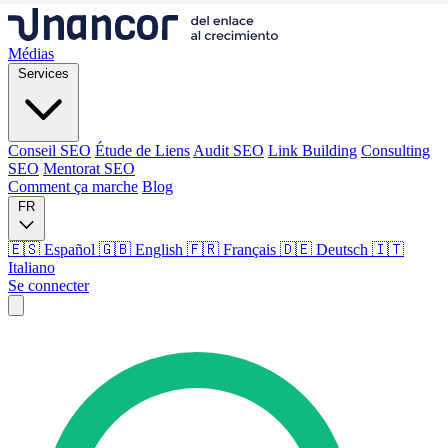
Médias
Services
Conseil SEO
Étude de Liens
Audit SEO
Link Building
Consulting
SEO
Mentorat SEO
Comment ça marche
Blog
FR
🇪🇸 Español
🇬🇧 English
🇫🇷 Français
🇩🇪 Deutsch
🇮🇹
Italiano
Se connecter
Médias
Services
Conseil SEO
Étude de Liens
Audit SEO
Link Building
Consulting
SEO
Mentorat SEO