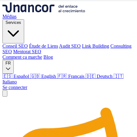
Médias
Services
Conseil SEO
Étude de Liens
Audit SEO
Link Building
Consulting
SEO
Mentorat SEO
Comment ça marche
Blog
FR
🇪🇸 Español
🇬🇧 English
🇫🇷 Français
🇩🇪 Deutsch
🇮🇹
Italiano
Se connecter
Médias
Services
Conseil SEO
Étude de Liens
Audit SEO
Link Building
Consulting
SEO
Mentorat SEO