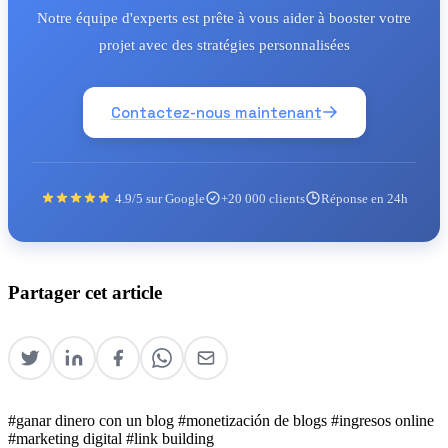
Notre équipe d'experts est prête à vous aider à booster votre
projet avec des stratégies personnalisées
Contactez-nous maintenant
4.9/5 sur Google
+20 000 clients
Réponse en 24h
Partager cet article
#ganar dinero con un blog
#monetización de blogs
#ingresos online
#marketing digital
#link building