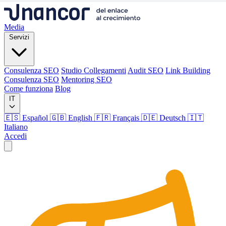
Media
Servizi
Consulenza SEO
Studio Collegamenti
Audit SEO
Link Building
Consulenza SEO
Mentoring SEO
Come funziona
Blog
IT
🇪🇸 Español
🇬🇧 English
🇫🇷 Français
🇩🇪 Deutsch
🇮🇹
Italiano
Accedi
Media
Servizi
Consulenza SEO
Studio Collegamenti
Audit SEO
Link Building
Consulenza SEO
Mentoring SEO
Come funziona
Blog