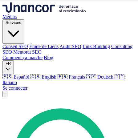
Médias
Services
Conseil SEO
Étude de Liens
Audit SEO
Link Building
Consulting
SEO
Mentorat SEO
Comment ça marche
Blog
FR
🇪🇸 Español
🇬🇧 English
🇫🇷 Français
🇩🇪 Deutsch
🇮🇹
Italiano
Se connecter
Médias
Services
Conseil SEO
Étude de Liens
Audit SEO
Link Building
Consulting
SEO
Mentorat SEO