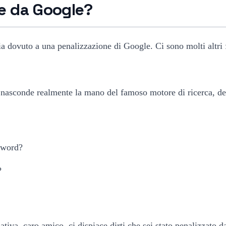
ne da Google?
a dovuto a una penalizzazione di Google. Ci sono molti altri f
si nasconde realmente la mano del famoso motore di ricerca, de
eyword?
?
tiva, caro amico, ci dispiace dirti che sei stato penalizzato 