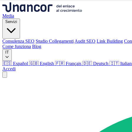
Media
Servizi
Consulenza SEO
Studio Collegamenti
Audit SEO
Link Building
Con
Come funziona
Blog
IT
🇪🇸 Español
🇬🇧 English
🇫🇷 Français
🇩🇪 Deutsch
🇮🇹 Italia
Accedi
Media
Servizi
Consulenza SEO
Studio Collegamenti
Audit SEO
Link Building
Con
Come funziona
Blog
Lingua
🇪🇸 ES
🇬🇧 EN
🇫🇷 FR
🇩🇪 DE
🇮🇹 IT