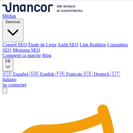
Médias
Services
Conseil SEO
Étude de Liens
Audit SEO
Link Building
Consulting
SEO
Mentorat SEO
Comment ça marche
Blog
FR
🇪🇸 Español
🇬🇧 English
🇫🇷 Français
🇩🇪 Deutsch
🇮🇹
Italiano
Se connecter
Médias
Services
Conseil SEO
Étude de Liens
Audit SEO
Link Building
Consulting
SEO
Mentorat SEO