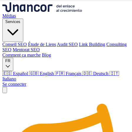
Médias
Services
Conseil SEO
Étude de Liens
Audit SEO
Link Building
Consulting
SEO
Mentorat SEO
Comment ça marche
Blog
FR
🇪🇸 Español
🇬🇧 English
🇫🇷 Français
🇩🇪 Deutsch
🇮🇹
Italiano
Se connecter
Médias
Services
Conseil SEO
Étude de Liens
Audit SEO
Link Building
Consulting
SEO
Mentorat SEO