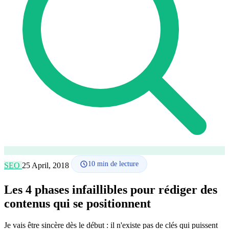
Comment ça marche
Blog
Langue
🇪🇸 ES
🇬🇧 EN
🇫🇷 FR
🇩🇪 DE
🇮🇹 IT
Se connecter
10
min de lecture
SEO
25 April, 2018
Les 4 phases infaillibles pour rédiger des
contenus qui se positionnent
Je vais être sincère dès le début : il n'existe pas de clés qui puissent