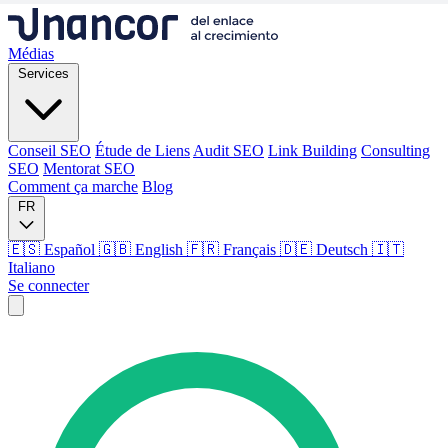
Médias
Services
Conseil SEO
Étude de Liens
Audit SEO
Link Building
Consulting
SEO
Mentorat SEO
Comment ça marche
Blog
FR
🇪🇸 Español
🇬🇧 English
🇫🇷 Français
🇩🇪 Deutsch
🇮🇹
Italiano
Se connecter
Médias
Services
Conseil SEO
Étude de Liens
Audit SEO
Link Building
Consulting
SEO
Mentorat SEO