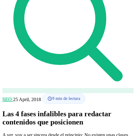
Cómo funciona
Blog
Idioma
🇪🇸 ES
🇬🇧 EN
🇫🇷 FR
🇩🇪 DE
🇮🇹 IT
Acceder
9
min de lectura
SEO
25 April, 2018
Las 4 fases infalibles para redactar
contenidos que posicionen
A ver, voy a ser sincera desde el principio: No existen unas claves