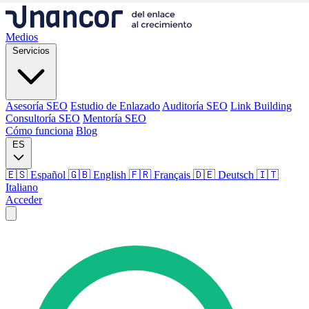
Medios
Servicios
Asesoría SEO
Estudio de Enlazado
Auditoría SEO
Link Building
Consultoría SEO
Mentoría SEO
Cómo funciona
Blog
ES
🇪🇸 Español
🇬🇧 English
🇫🇷 Français
🇩🇪 Deutsch
🇮🇹
Italiano
Acceder
Medios
Servicios
Asesoría SEO
Estudio de Enlazado
Auditoría SEO
Link Building
Consultoría SEO
Mentoría SEO