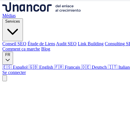
Médias
Services
Conseil SEO
Étude de Liens
Audit SEO
Link Building
Consulting 
Comment ça marche
Blog
FR
🇪🇸 Español
🇬🇧 English
🇫🇷 Français
🇩🇪 Deutsch
🇮🇹 Italia
Se connecter
Médias
Services
Conseil SEO
Étude de Liens
Audit SEO
Link Building
Consulting 
Comment ça marche
Blog
Langue