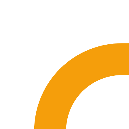
🇪🇸 ES
🇬🇧 EN
🇫🇷 FR
🇩🇪 DE
🇮🇹 IT
Se connecter