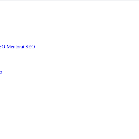
SEO
Mentorat SEO
no
SEO
Mentorat SEO