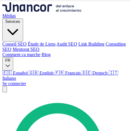
Médias
Services
Conseil SEO
Étude de Liens
Audit SEO
Link Building
Consulting
SEO
Mentorat SEO
Comment ça marche
Blog
FR
🇪🇸 Español
🇬🇧 English
🇫🇷 Français
🇩🇪 Deutsch
🇮🇹
Italiano
Se connecter
Médias
Services
Conseil SEO
Étude de Liens
Audit SEO
Link Building
Consulting
SEO
Mentorat SEO