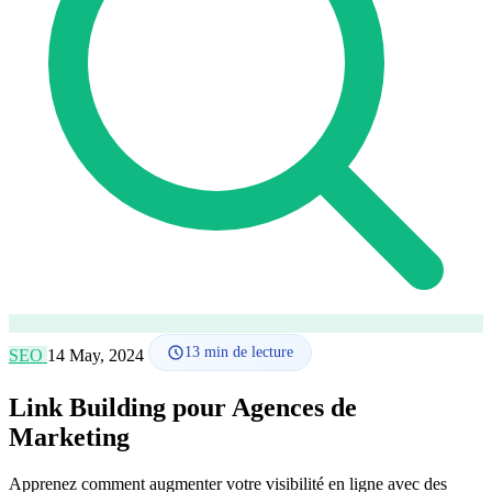
Comment ça marche
Blog
Langue
🇪🇸 ES
🇬🇧 EN
🇫🇷 FR
🇩🇪 DE
🇮🇹 IT
Se connecter
13
min de lecture
SEO
14 May, 2024
Link Building pour Agences de
Marketing
Apprenez comment augmenter votre visibilité en ligne avec des