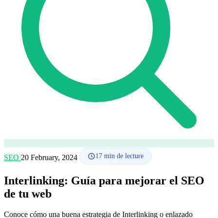
Comment ça marche
Blog
Langue
🇪🇸 ES
🇬🇧 EN
🇫🇷 FR
🇩🇪 DE
🇮🇹 IT
Se connecter
17
min de lecture
SEO
20 February, 2024
Interlinking: Guía para mejorar el SEO
de tu web
Conoce cómo una buena estrategia de Interlinking o enlazado