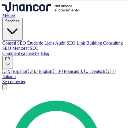
Médias
Services
Conseil SEO
Étude de Liens
Audit SEO
Link Building
Consulting
SEO
Mentorat SEO
Comment ça marche
Blog
FR
🇪🇸 Español
🇬🇧 English
🇫🇷 Français
🇩🇪 Deutsch
🇮🇹
Italiano
Se connecter
Médias
Services
Conseil SEO
Étude de Liens
Audit SEO
Link Building
Consulting
SEO
Mentorat SEO