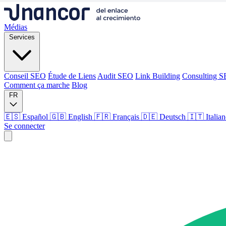
Médias
Services
Conseil SEO
Étude de Liens
Audit SEO
Link Building
Consulting 
Comment ça marche
Blog
FR
🇪🇸 Español
🇬🇧 English
🇫🇷 Français
🇩🇪 Deutsch
🇮🇹 Italia
Se connecter
Médias
Services
Conseil SEO
Étude de Liens
Audit SEO
Link Building
Consulting 
Comment ça marche
Blog
Langue