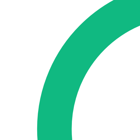
🇪🇸 ES
🇬🇧 EN
🇫🇷 FR
🇩🇪 DE
🇮🇹 IT
Se connecter