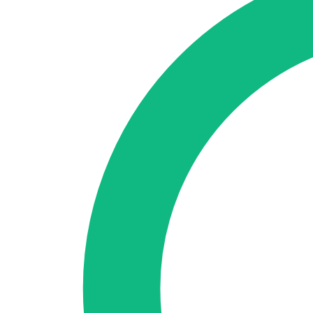
🇪🇸 ES
🇬🇧 EN
🇫🇷 FR
🇩🇪 DE
🇮🇹 IT
Se connecter