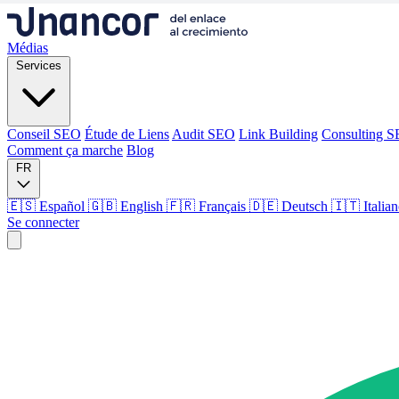
Médias
Services
Conseil SEO
Étude de Liens
Audit SEO
Link Building
Consulting 
Comment ça marche
Blog
FR
🇪🇸 Español
🇬🇧 English
🇫🇷 Français
🇩🇪 Deutsch
🇮🇹 Italia
Se connecter
Médias
Services
Conseil SEO
Étude de Liens
Audit SEO
Link Building
Consulting 
Comment ça marche
Blog
Langue