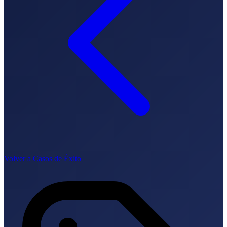
Comment ça marche
Blog
Langue
🇪🇸 ES
🇬🇧 EN
🇫🇷 FR
🇩🇪 DE
🇮🇹 IT
Se connecter
Volver a Casos de Éxito