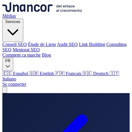
Médias
Services
Conseil SEO
Étude de Liens
Audit SEO
Link Building
Consulting
SEO
Mentorat SEO
Comment ça marche
Blog
FR
🇪🇸 Español
🇬🇧 English
🇫🇷 Français
🇩🇪 Deutsch
🇮🇹
Italiano
Se connecter
Médias
Services
Conseil SEO
Étude de Liens
Audit SEO
Link Building
Consulting
SEO
Mentorat SEO