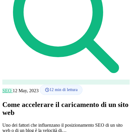
Lingua
🇪🇸 ES
🇬🇧 EN
🇫🇷 FR
🇩🇪 DE
🇮🇹 IT
Accedi
12
min di lettura
SEO
12 May, 2023
Come accelerare il caricamento di un sito
web
Uno dei fattori che influenzano il posizionamento SEO di un sito
web o di un blog è la velocità di…