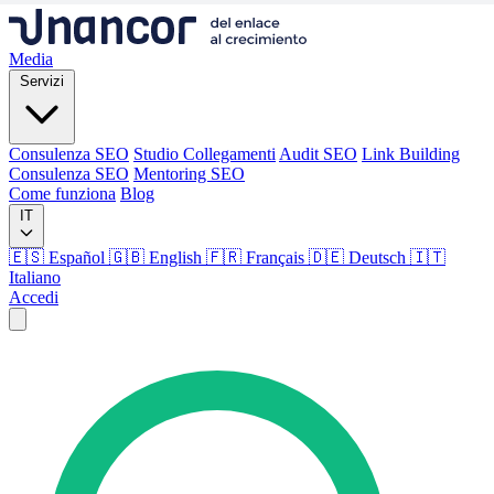
Media
Servizi
Consulenza SEO
Studio Collegamenti
Audit SEO
Link Building
Consulenza SEO
Mentoring SEO
Come funziona
Blog
IT
🇪🇸 Español
🇬🇧 English
🇫🇷 Français
🇩🇪 Deutsch
🇮🇹
Italiano
Accedi
Media
Servizi
Consulenza SEO
Studio Collegamenti
Audit SEO
Link Building
Consulenza SEO
Mentoring SEO
Come funziona
Blog