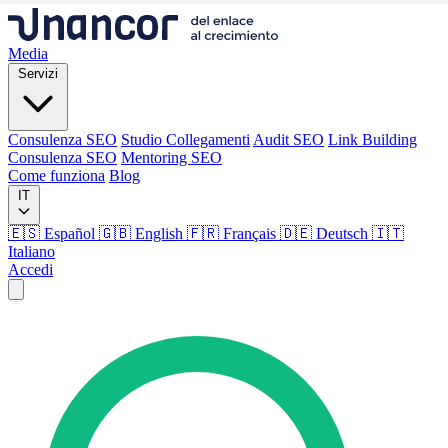
Media
Servizi
Consulenza SEO
Studio Collegamenti
Audit SEO
Link Building
Consulenza SEO
Mentoring SEO
Come funziona
Blog
IT
🇪🇸 Español
🇬🇧 English
🇫🇷 Français
🇩🇪 Deutsch
🇮🇹
Italiano
Accedi
Media
Servizi
Consulenza SEO
Studio Collegamenti
Audit SEO
Link Building
Consulenza SEO
Mentoring SEO
Come funziona
Blog