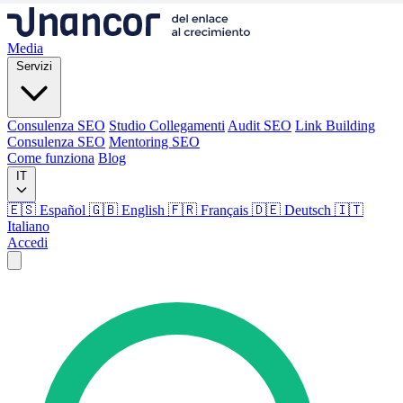
Media
Servizi
Consulenza SEO
Studio Collegamenti
Audit SEO
Link Building
Consulenza SEO
Mentoring SEO
Come funziona
Blog
IT
🇪🇸 Español
🇬🇧 English
🇫🇷 Français
🇩🇪 Deutsch
🇮🇹
Italiano
Accedi
Media
Servizi
Consulenza SEO
Studio Collegamenti
Audit SEO
Link Building
Consulenza SEO
Mentoring SEO
Come funziona
Blog