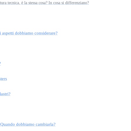
ura tecnica, è la stessa cosa? In cosa si differenziano?
i aspetti dobbiamo considerare?
?
ters
astri?
eb? Quando dobbiamo cambiarla?