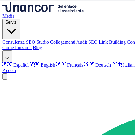
Media
Servizi
Consulenza SEO
Studio Collegamenti
Audit SEO
Link Building
Con
Come funziona
Blog
IT
🇪🇸 Español
🇬🇧 English
🇫🇷 Français
🇩🇪 Deutsch
🇮🇹 Italia
Accedi
Media
Servizi
Consulenza SEO
Studio Collegamenti
Audit SEO
Link Building
Con
Come funziona
Blog
Lingua
🇪🇸 ES
🇬🇧 EN
🇫🇷 FR
🇩🇪 DE
🇮🇹 IT