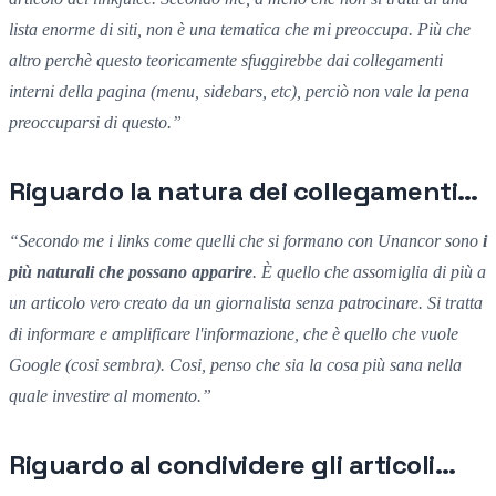
lista enorme di siti, non è una tematica che mi preoccupa.
Più che
altro perchè
questo
teoricamente sfuggirebbe
dai collegamenti
interni della pagina (
menu, sidebars, etc),
perciò non vale la pena
preoccuparsi di questo.”
Riguardo la natura dei collegamenti…
“
Secondo me i links
come quelli che si formano con Unancor son
o
i
più naturali
che possano
apparire
.
È quello che assomiglia di più
a
un articolo vero creato
da un
giornalista senza patrocinare. S
i
tratta
di informar
e
e amplificare l'informazione,
che
è quello che vuole
Google (
cosi sembra).
Cosi,
penso che sia la cosa più sana
nella
quale investire al momento.”
Riguardo al condividere gli articoli…