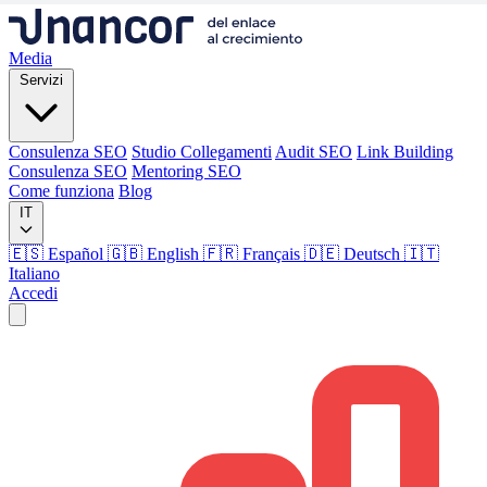
Media
Servizi
Consulenza SEO
Studio Collegamenti
Audit SEO
Link Building
Consulenza SEO
Mentoring SEO
Come funziona
Blog
IT
🇪🇸 Español
🇬🇧 English
🇫🇷 Français
🇩🇪 Deutsch
🇮🇹
Italiano
Accedi
Media
Servizi
Consulenza SEO
Studio Collegamenti
Audit SEO
Link Building
Consulenza SEO
Mentoring SEO
Come funziona
Blog